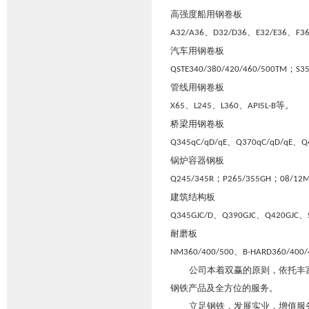
高强度船用钢卷板
、
、
、
A32/A36
D32/D36
E32/E36
F3
汽车用钢卷板
；
QSTE340/380/420/460/500TM
S3
管线用钢卷板
、
、
、
等。
X65
L245
L360
API5L-B
桥梁用钢卷板
、
、
Q345qC/qD/qE
Q370qC/qD/qE
Q
锅炉容器钢板
；
；
Q245/345R
P265/355GH
08/12M
建筑结构板
、
、
、
Q345GJC/D
Q390GJC
Q420GJC
耐磨板
、
NM360/400/500
B-HARD360/400/
公司本着双赢的原则，依托丰
钢铁产品及全方位的服务。
立足钢铁，发展实业，增值服