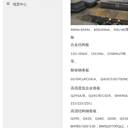
现货中心
、
、
40Mn-65Mn
60Si2MnA
50CrVA
板
合金结构板
、
、
12Cr1MoV
15CrMo
22SiMn2TiB
等。
耐候钢卷板
、
05/09CuPCrNi-A
Q450/550/700N
高强度低合金卷板
、
、
Q295A/B
Q345/B/C/D/E
SM490A
）
Z15/Z25/Z35
高强结构钢卷板
、
、
、
、
Q390
Q420
Q460
Q500
Q55
；
、
BHT80/100/130
BWELDY700QL2